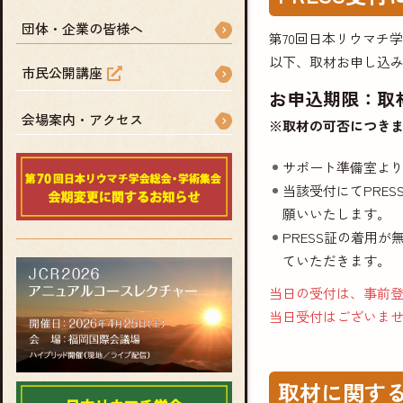
団体・企業の皆様へ
第70回日本リウマチ
以下、取材お申し込
市民公開講座
お申込期限：取材
会場案内・アクセス
※取材の可否につき
サポート準備室よ
当該受付にてPRE
願いいたします。
PRESS証の着用
ていただきます。
当日の受付は、事前
当日受付はございま
取材に関す