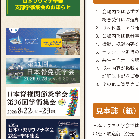
会場内では必ずプ
総合受付にご返
取材位置、その
会場内では携帯
撮影、収録内容
セッション進行
共催セミナーを
取材内容が掲載
詳細は下記をご
その他ご質問等
見本誌（紙
日本リウマチ学会で
出版・放送前（発売