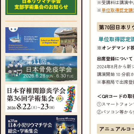
※受講料は講演中
※
単位取得認定講
第70回日本リ
単位取得認定
※オンデマンド
出席登録について
2024年8月か
講演開始 10 分
※事務局で出席登
＜QRコードの取
①スマートフォン
②パソコン等から
アニュアルコ