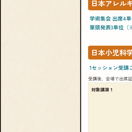
日本アレル
学術集会 出席4
筆頭発表3単位（
日本小児科学
1セッション受講
受講後、会場で出席
対象講演１