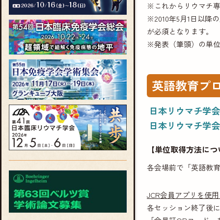
※これからリウマチ
※2010年5月1日
が必須となります。
※発表（筆頭）の単
英語教育プ
日本リウマチ学会
日本リウマチ学会
【単位取得方法につ
各会場前で「英語教
JCR会員アプリを使
各セッション終了後に