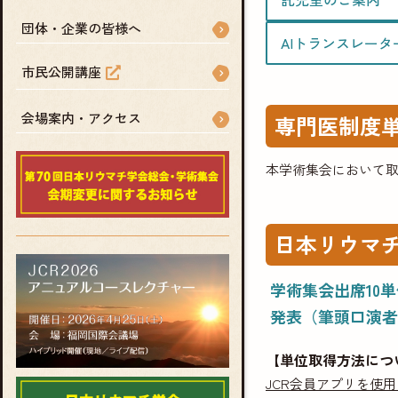
団体・企業の皆様へ
AIトランスレータ
市民公開講座
会場案内・アクセス
専門医制度
本学術集会において
日本リウマ
学術集会出席10単
発表（筆頭口演者
【単位取得方法につ
JCR会員アプリを使