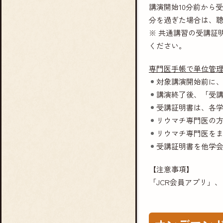
講演開始10分前から
分を過ぎた場合は、
※ 共通講習の受講証
ください。
専門医手帳で単位管
対象講演開始前に
講演終了後、「受
受講証明書は、各
リウマチ専門医の
リウマチ専門医を
受講証明書を他学
【注意事項】
「JCR会員アプリ」