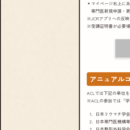
マイページ右上に
専門医新規申請・更
※JCRアプリへの反
※受講証明書が必要
アニュアルコ
ACLでは下記の単位
※ACLの参加では「
日本リウマチ学
日本専門医機構専
日本整形外科学