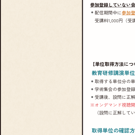
参加登録していない
配信期間中に
参加
受講料1,000円
【単位取得方法につ
教育研修講演単位
取得する単位分の
学術集会の参加登
受講後、設問に正
※オンデマンド視聴開
（設問に正解して
取得単位の確認方