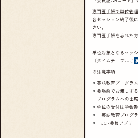
「会員証QRコード」
専門医手帳で単位管
各セッション終了後
さい。
専門医手帳を忘れた
単位対象となるセッ
（タイムテーブルに
※注意事項
英語教育プログラム
会場前でお渡しす
プログラムへの出
単位の受付は学会期
「英語教育プログ
「JCR会員アプリ